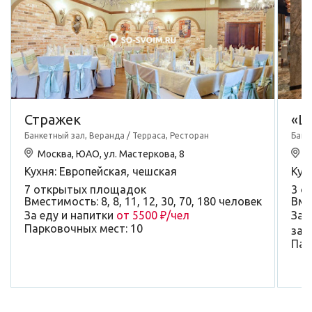
Стражек
«Ц
Банкетный зал, Веранда / Терраса, Ресторан
Банк
Москва, ЮАО, ул. Мастеркова, 8
М
Кухня: Европейская, чешская
Кух
7 открытых площадок
3 о
Вместимость: 8, 8, 11, 12, 30, 70, 180 человек
Вме
За еду и напитки
от 5500 ₽/чел
За 
Парковочных мест: 10
зал
Пар