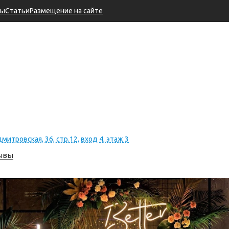
ры
Статьи
Размещение на сайте
итровская, 36, стр.12, вход 4, этаж 3
зывы