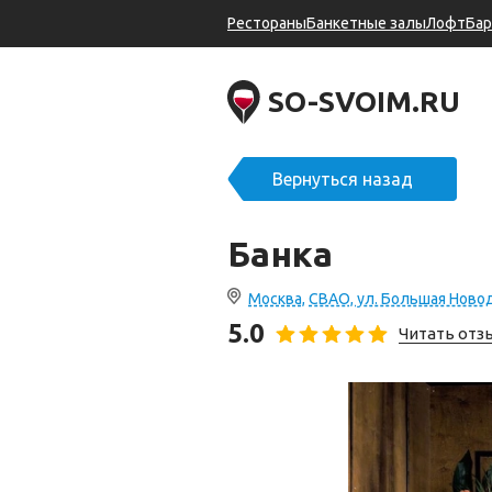
Рестораны
Банкетные залы
Лофт
Ба
SO-SVOIM.RU
Вернуться назад
Банка
Москва, СВАО, ул. Большая Новодм
5.0
Читать от