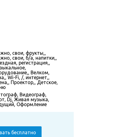
жно, свои, фрукты,,
но, свои, б/а, напитки,,
ездная, регистрация,,
зыкальное,
орудование,, Велком,
а,, Wi-Fi, /, интернет,,
ена,, Проектор,, Детское,
ню
тограф
,
Видеограф
,
рт
,
Dj
,
Живая музыка
,
дущий
,
Оформление
вать бесплатно