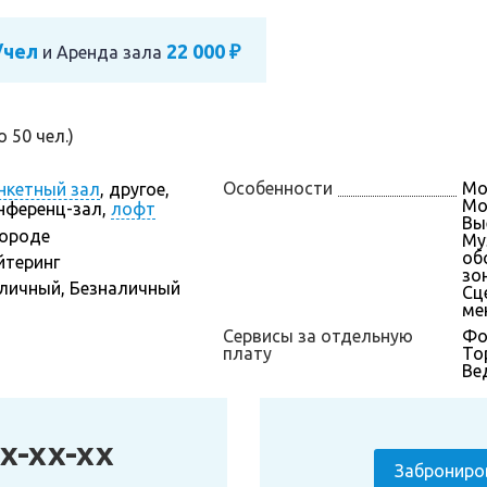
/чел
22 000 ₽
и
Аренда зала
 50 чел.)
Особенности
Мо
нкетный зал
,
другое,
Мож
нференц-зал,
лофт
Вы
городе
Му
об
йтеринг
зон
личный, Безналичный
Сц
ме
Сервисы за отдельную
Фо
плату
То
Ве
x-xx-xx
Заброниро