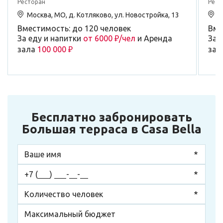
Ресторан
Рест
Москва, МО, д. Котляково, ул. Новостройка, 13
М
Вместимость: до 120 человек
Вме
За еду и напитки
от 6000 ₽/чел
и Аренда
За 
зала
100 000 ₽
зал
Бесплатно забронировать
Большая терраса в Casa Bella