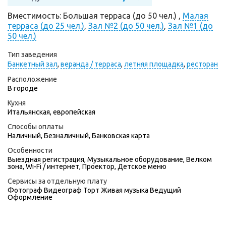
Вместимость: Большая терраса (до 50 чел.) ,
Малая
терраса (до 25 чел.)
,
Зал №2 (до 50 чел.)
,
Зал №1 (до
50 чел.)
Тип заведения
Банкетный зал
,
веранда / терраса
,
летняя площадка
,
ресторан
Расположение
В городе
Кухня
Итальянская, европейская
Способы оплаты
Наличный, Безналичный, Банковская карта
Особенности
Выездная регистрация, Музыкальное оборудование, Велком
зона, Wi-Fi / интернет, Проектор, Детское меню
Сервисы за отдельную плату
Фотограф
Видеограф
Торт
Живая музыка
Ведущий
Оформление