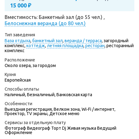
15 000 ₽
Вместимость: Банкетный зал (до 55 чел.) ,
Белоснежная веранда (до 80 чел.)
Тип заведения
База отдыха
,
банкетный зал
,
веранда / терраса
,
загородный
комплекс,
коттедж
,
летняя площадка
,
ресторан
,
ресторанный
комплекс
Расположение
Около озера, за городом
Кухня
Европейская
Способы оплаты
Наличный, Безналичный, Банковская карта
Особенности
Выездная регистрация, Велком зона, Wi-Fi / интернет,
Проектор, TV экраны, Детское меню
Сервисы за отдельную плату
Фотограф
Видеограф
Торт
Dj
Живая музыка
Ведущий
Оформление