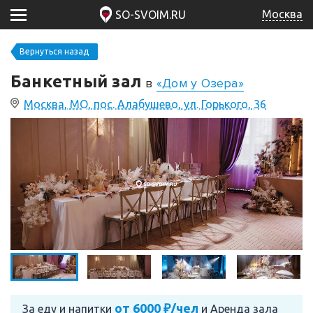
Москва
SO-SVOIM.RU
Вернуться назад
Банкетный зал
в
«Дом у Озера»
Москва, МО, пос. Алабушево, ул. Горького, 36
от 6000 ₽/чел
За еду и напитки
и
Аренда зала