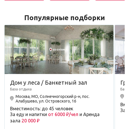
Популярные подборки
Дом у леса / Банкетный зал
Гра
База отдыха
Банк
Москва, МО, Солнечногорский р-н, пос.
М
Алабушево, ул. Островского, 16
Вме
Вместимость: до 45 человек
За 
За еду и напитки
от 6000 ₽/чел
и Аренда
зала
20 000 ₽