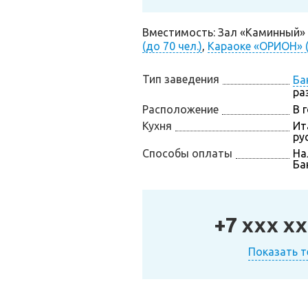
Вместимость: Зал «Каминный» (
(до 70 чел.)
,
Караоке «ОРИОН» (
Тип заведения
Ба
ра
Расположение
В 
Кухня
Ит
ру
Способы оплаты
На
Ба
+7 xxx xx
Показать 