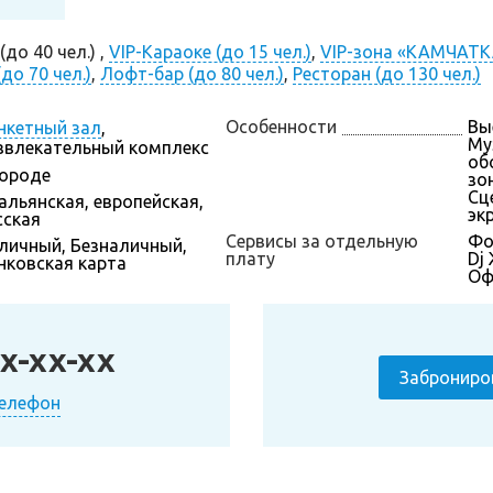
до 40 чел.) ,
VIP-Караоке (до 15 чел.)
,
VIP-зона «КАМЧАТКА
до 70 чел.)
,
Лофт-бар (до 80 чел.)
,
Ресторан (до 130 чел.)
Особенности
Вы
нкетный зал
,
Му
звлекательный комплекс
об
городе
зон
Сц
альянская, европейская,
эк
сская
Сервисы за отдельную
Фо
личный, Безналичный,
плату
Dj
нковская карта
Оф
x-xx-xx
Заброниро
телефон