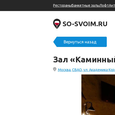
Рестораны
Банкетные залы
Лофт
Ан
SO-SVOIM.RU
Вернуться назад
Зал «Каминн
Москва, СВАО, ул. Академика Кор