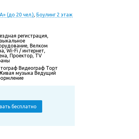
» (до 20 чел.)
,
Боулинг 2 этаж
ездная регистрация,
зыкальное
орудование, Велком
а, Wi-Fi / интернет,
ена, Проектор, TV
раны
тограф
Видеограф
Торт
Живая музыка
Ведущий
ормление
вать бесплатно