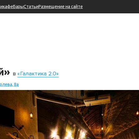
тикафе
Бары
Статьи
Размещение на сайте
ый»
в
«Галактика 2.0»
олева, 8а