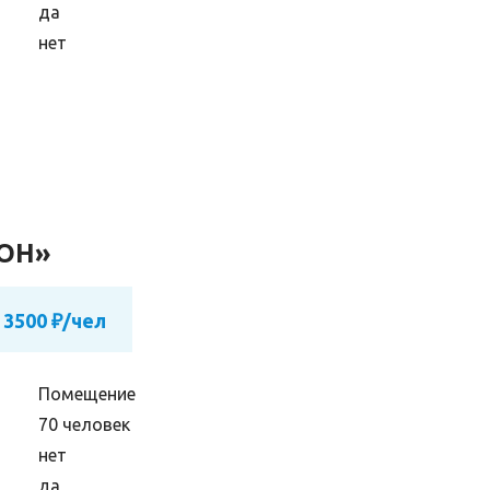
да
нет
ИОН»
 3500 ₽/чел
Помещение
70 человек
нет
да