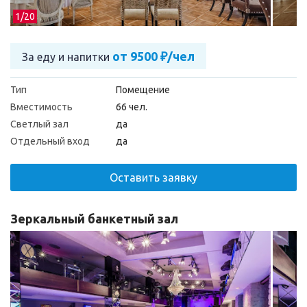
1/
20
от 9500 ₽/чел
За еду и напитки
Тип
Помещение
Вместимость
66 чел.
Светлый зал
да
Отдельный вход
да
Оставить заявку
Зеркальный банкетный зал