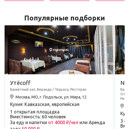
Популярные подборки
Утёсоff
Na
Банкетный зал, Веранда / Терраса, Ресторан
Банк
Отел
Москва, МО, г. Подольск, ул. Мира, 12
Рест
Кухня: Кавказская, европейская
М
1 открытая площадка
Кух
Вместимость: 60 человек
3 о
За еду и напитки
от 4000 ₽/чел
или Аренда
Вме
зала
50 000 ₽