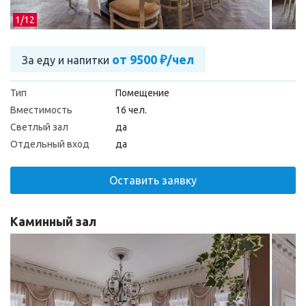
1/
12
от 9500 ₽/чел
За еду и напитки
Тип
Помещение
Вместимость
16 чел.
Светлый зал
да
Отдельный вход
да
Оставить заявку
Каминный зал