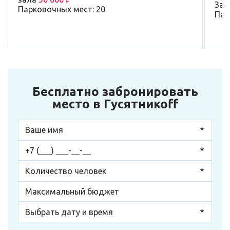
За 
Парковочных мест: 20
Пар
Бесплатно забронировать
место в Гусятникоff