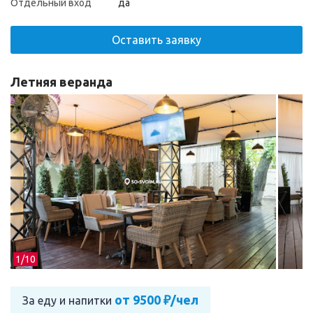
Отдельный вход
да
Оставить заявку
Летняя веранда
1/
10
от 9500 ₽/чел
За еду и напитки