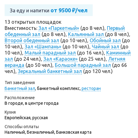
от 9500 ₽/чел
За еду и напитки
13 открытых площадок
Вместимость:
Зал «Паркетный»
(до 8 чел.),
Первый
обеденный зал
(до 8 чел.),
Кальянный зал
(до 8 чел.),
Второй обеденный зал
(до 10 чел.),
Обойный зал
(до
10 чел.),
Зал «Шампань»
(до 10 чел.),
Чайный зал
(до
10 чел.),
Малый парадный зал
(до 16 чел.),
Каминный
зал
(до 24 чел.),
Зал «Караоке»
(до 25 чел.),
Летняя
веранда
(до 50 чел.),
Большой парадный зал
(до 66
чел.),
Зеркальный банкетный зал
(до 120 чел.)
Тип заведения
Банкетный зал
,
банкетный комплекс,
ресторан
Расположение
В городе, в центре города
Кухня
Европейская, русская
Способы оплаты
Наличный, Безналичный, Банковская карта