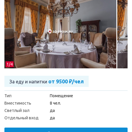
1/
4
от 9500 ₽/чел
За еду и напитки
Тип
Помещение
Вместимость
8 чел.
Светлый зал
да
Отдельный вход
да