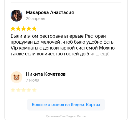
Гусятникоff — Яндекс Карты