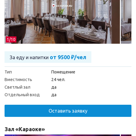
1/
10
от 9500 ₽/чел
За еду и напитки
Тип
Помещение
Вместимость
24 чел.
Светлый зал
да
Отдельный вход
да
Оставить заявку
Зал «Караоке»