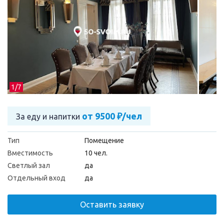
1/
7
от 9500 ₽/чел
За еду и напитки
Тип
Помещение
Вместимость
10 чел.
Светлый зал
да
Отдельный вход
да
Оставить заявку