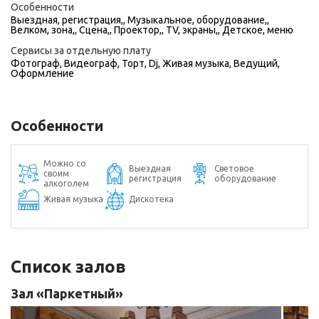
Особенности
Выездная, регистрация,, Музыкальное, оборудование,,
Велком, зона,, Сцена,, Проектор,, TV, экраны,, Детское, меню
Сервисы за отдельную плату
Фотограф
,
Видеограф
,
Торт
,
Dj
,
Живая музыка
,
Ведущий
,
Оформление
Особенности
Можно со
Выездная
Световое
своим
регистрация
оборудование
алкоголем
Живая музыка
Дискотека
Список залов
Зал «Паркетный»