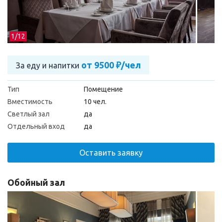
1/
12
от 9500 ₽/чел
За еду и напитки
Тип
Помещение
Вместимость
10 чел.
Светлый зал
да
Отдельный вход
да
Оставить заявку
Обойный зал