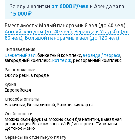
от 6000 ₽/чел
За еду и напитки
и
Аренда зала
15 000 ₽
Вместимость: Малый панорамный зал (до 40 чел.) ,
Английский дом (до 40 чел.)
,
Веранда и Усадьба (до
80 чел.)
,
Большой панорамный зал (до 120 чел.)
Тип заведения
Банкетный зал
,
банкетный комплекс,
веранда / терраса
,
загородный комплекс,
коттедж
,
ресторанный комплекс
Расположение
Около реки, в городе
Кухня
Европейская
Способы оплаты
Наличный, Безналичный, Банковская карта
Особенности
Можно свои фрукты, Можно свои б/а напитки, Выездная
регистрация, Велком зона, Wi-Fi / интернет, TV экраны,
Детское меню
Сервисы за отдельную плату