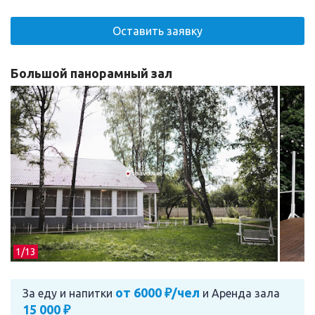
Оставить заявку
Большой панорамный зал
1/
13
от 6000 ₽/чел
За еду и напитки
и
Аренда зала
15 000 ₽