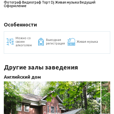
Фотограф
Видеограф
Торт
Dj
Живая музыка
Ведущий
Оформление
Особенности
Можно со
Выездная
своим
Живая музыка
регистрация
алкоголем
Другие залы заведения
Английский дом