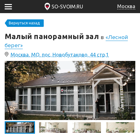
Москва
SO-SVOIM.RU
Вернуться назад
Малый панорамный зал
в
«Лесной
берег»
Москва, МО, пос. Новобутаково, 44 стр.1