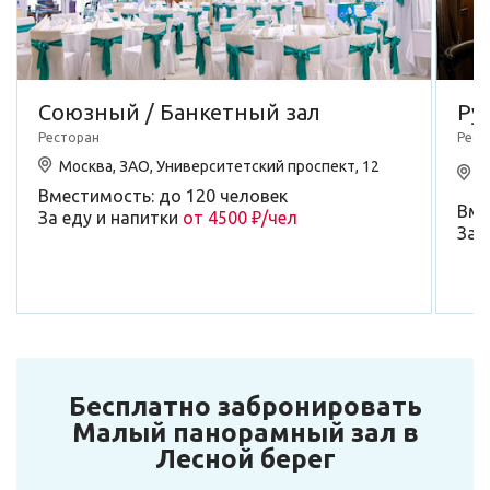
Союзный / Банкетный зал
Ру
Ресторан
Рест
М
Москва, ЗАО, Университетский проспект, 12
к
Вместимость: до 120 человек
Вме
За еду и напитки
от 4500 ₽/чел
За 
Бесплатно забронировать
Малый панорамный зал в
Лесной берег