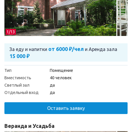
1/
13
от 6000 ₽/чел
За еду и напитки
и
Аренда зала
15 000 ₽
Тип
Помещение
Вместимость
40 человек
Светлый зал
да
Отдельный вход
да
Оставить заявку
Веранда и Усадьба