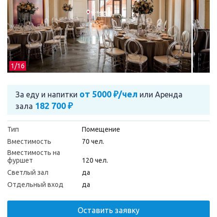
1/
16
от 5000 ₽/чел
За еду и напитки
или
Аренда
182 700 ₽
зала
Тип
Помещение
Вместимость
70 чел.
Вместимость на
фуршет
120 чел.
Светлый зал
да
Отдельный вход
да
Оставить заявку