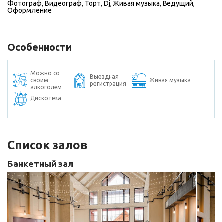
Фотограф
,
Видеограф
,
Торт
,
Dj
,
Живая музыка
,
Ведущий
,
Оформление
Особенности
Можно со
Выездная
своим
Живая музыка
регистрация
алкоголем
Дискотека
Список залов
Банкетный зал