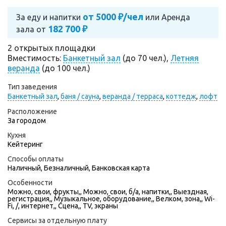
от 5000 ₽/чел
За еду и напитки
или
Аренда
182 700 ₽
зала от
2 открытых площадки
Вместимость:
Банкетный зал
(до 70 чел.),
Летняя
веранда
(до 100 чел.)
Тип заведения
Банкетный зал
,
баня / сауна
,
веранда / терраса
,
коттедж
,
лофт
Расположение
За городом
Кухня
Кейтеринг
Способы оплаты
Наличный, Безналичный, Банковская карта
Особенности
Можно, свои, фрукты,, Можно, свои, б/а, напитки,, Выездная,
регистрация,, Музыкальное, оборудование,, Велком, зона,, Wi-
Fi, /, интернет,, Сцена,, TV, экраны
Сервисы за отдельную плату