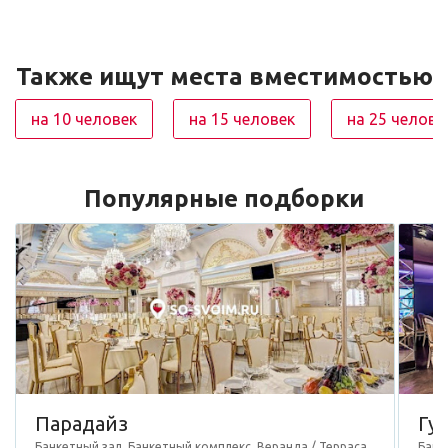
Также ищут места вместимостью
на 10 человек
на 15 человек
на 25 челове
Популярные подборки
Парадайз
Гу
Банкетный зал, Банкетный комплекс, Веранда / Терраса,
Банк