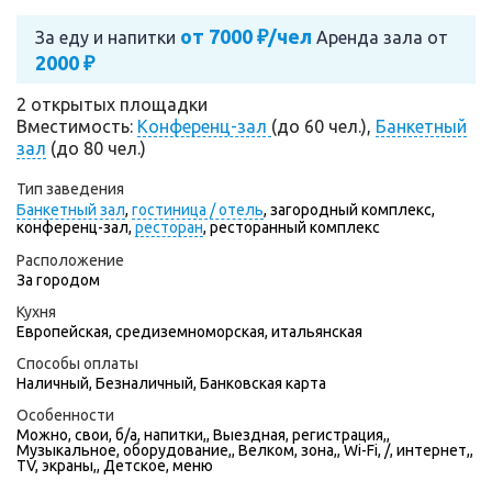
от 7000 ₽/чел
За еду и напитки
Аренда зала от
2000 ₽
2 открытых площадки
Вместимость:
Конференц-зал
(до 60 чел.),
Банкетный
зал
(до 80 чел.)
Тип заведения
Банкетный зал
,
гостиница / отель
,
загородный комплекс,
конференц-зал,
ресторан
,
ресторанный комплекс
Расположение
За городом
Кухня
Европейская, средиземноморская, итальянская
Способы оплаты
Наличный, Безналичный, Банковская карта
Особенности
Можно, свои, б/а, напитки,, Выездная, регистрация,,
Музыкальное, оборудование,, Велком, зона,, Wi-Fi, /, интернет,,
TV, экраны,, Детское, меню