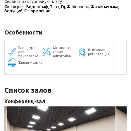
Сервисы за отдельную плату
Фотограф
,
Видеограф
,
Торт
,
Dj
,
Фейерверк
,
Живая музыка
,
Ведущий
,
Оформление
Особенности
Площадка
Можно со
Выездная
для
своим
регистрация
фейерверка
алкоголем
Живая музыка
Список залов
Конференц-зал