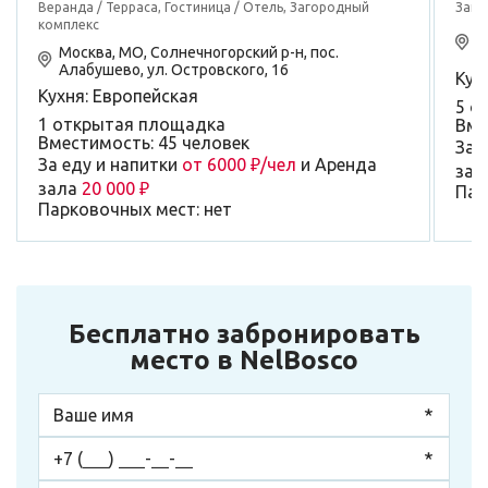
Веранда / Терраса, Гостиница / Отель, Загородный
Заго
комплекс
М
Москва, МО, Солнечногорский р-н, пос.
с
Алабушево, ул. Островского, 16
Кух
Кухня: Европейская
5 о
1 открытая площадка
Вме
Вместимость: 45 человек
За 
За еду и напитки
от 6000 ₽/чел
и Аренда
зал
зала
20 000 ₽
Пар
Парковочных мест: нет
Бесплатно забронировать
место в NelBosco