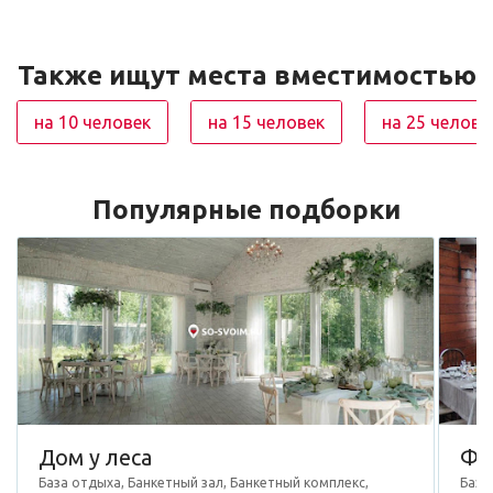
Также ищут места вместимостью
на 10 человек
на 15 человек
на 25 челове
Популярные подборки
Дом у леса
Фа
База отдыха, Банкетный зал, Банкетный комплекс,
База