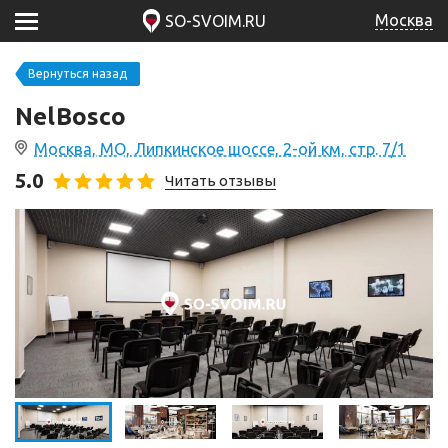
Москва
SO-SVOIM.RU
Вернуться назад
NelBosco
Москва, МО, Липкинское шоссе, 2-ой км, стр. 7/1
5.0
Читать отзывы