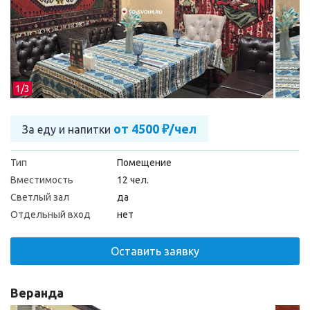
1/
3
от 4500 ₽/чел
За еду и напитки
Тип
Помещение
Вместимость
12 чел.
Светлый зал
да
Отдельный вход
нет
Оставить заявку
Веранда