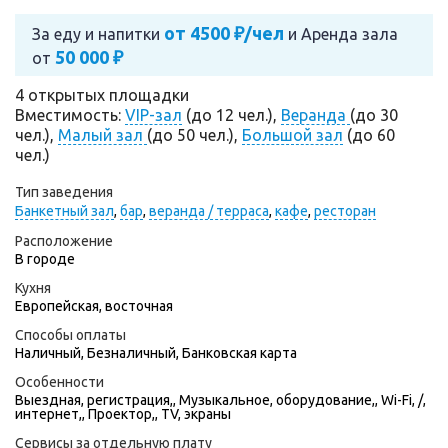
от 4500 ₽/чел
За еду и напитки
и
Аренда зала
50 000 ₽
от
4 открытых площадки
Вместимость:
VIP-зал
(до 12 чел.),
Веранда
(до 30
чел.),
Малый зал
(до 50 чел.),
Большой зал
(до 60
чел.)
Тип заведения
Банкетный зал
,
бар
,
веранда / терраса
,
кафе
,
ресторан
Расположение
В городе
Кухня
Европейская, восточная
Способы оплаты
Наличный, Безналичный, Банковская карта
Особенности
Выездная, регистрация,, Музыкальное, оборудование,, Wi-Fi, /,
интернет,, Проектор,, TV, экраны
Сервисы за отдельную плату