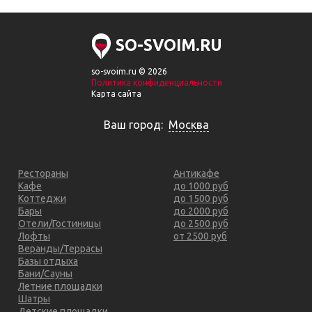
SO-SVOIM.RU
so-svoim.ru © 2026
Политика конфиденциальности
Карта сайта
Ваш город:
Москва
Рестораны
Антикафе
Кафе
до 1000 руб
Коттеджи
до 1500 руб
Бары
до 2000 руб
Отели/Гостиницы
до 2500 руб
Лофты
от 2500 руб
Веранды/Террасы
Базы отдыха
Бани/Сауны
Летние площадки
Шатры
Детские площадки