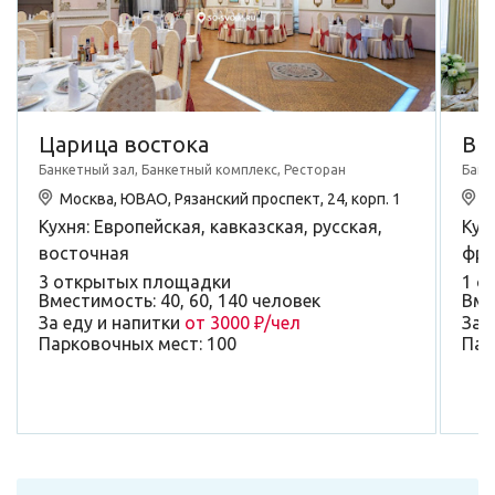
Царица востока
Ви
Банкетный зал, Банкетный комплекс, Ресторан
Банк
Москва, ЮВАО, Рязанский проспект, 24, корп. 1
М
Кухня: Европейская, кавказская, русская,
Кух
восточная
фра
3 открытых площадки
1 о
Вместимость: 40, 60, 140 человек
Вме
За еду и напитки
от 3000 ₽/чел
За 
Парковочных мест: 100
Пар