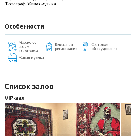
Фотограф
,
Живая музыка
Особенности
Можно со
Выездная
Световое
своим
регистрация
оборудование
алкоголем
Живая музыка
Список залов
VIP-зал