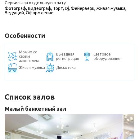
Сервисы за отдельную плату
Фотограф
,
Видеограф
,
Торт
,
Dj
,
Фейерверк
,
Живая музыка
,
Ведущий
,
Оформление
Особенности
Можно со
Выездная
Световое
своим
регистрация
оборудование
алкоголем
Живая музыка
Дискотека
Список залов
Малый банкетный зал