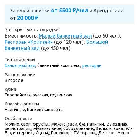
от 5500 ₽/чел
За еду и напитки
и
Аренда зала
20 000 ₽
от
3 открытых площадки
Вместимость:
Малый банкетный зал
(до 60 чел.),
Ресторан «Колизей»
(до 120 чел.),
Большой
банкетный зал
(до 450 чел.)
Тип заведения
Банкетный зал
,
банкетный комплекс,
ресторан
Расположение
В городе
Кухня
Европейская, русская, грузинская
Способы оплаты
Наличный, Банковская карта
Особенности
Можно, свои, фрукты,, Можно, свои, б/а, напитки,, Выездная,
регистрация,, Музыкальное, оборудование,, Велком, зона,, Wi-
Fi, /, интернет,, Сцена,, Проектор,, TV, экраны,, Детское, меню