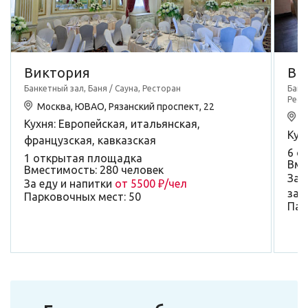
Виктория
Вр
Банкетный зал, Баня / Сауна, Ресторан
Банк
Рест
Москва, ЮВАО, Рязанский проспект, 22
М
Кухня: Европейская, итальянская,
Кух
французская, кавказская
6 о
1 открытая площадка
Вме
Вместимость: 280 человек
За 
За еду и напитки
от 5500 ₽/чел
зал
Парковочных мест: 50
Пар