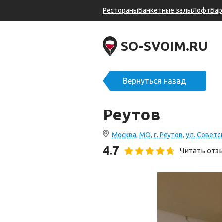
Рестораны
Банкетные залы
Лофт
Ба
SO-SVOIM.RU
Вернуться назад
Реутов
Москва, МО, г. Реутов, ул. Советс
4.7
Читать от