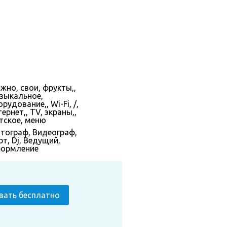
жно, свои, фрукты,,
зыкальное,
рудование,, Wi-Fi, /,
ернет,, TV, экраны,,
тское, меню
тограф
,
Видеограф
,
рт
,
Dj
,
Ведущий
,
ормление
вать бесплатно