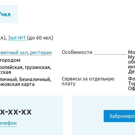
/чел
л.),
Зал №1
(до 60 чел.)
Особенности
Мо
нкетный зал
,
ресторан
Му
 городом
обо
инт
ропейская, грузинская,
Де
сская
Сервисы за отдельную
Фо
личный, Безналичный,
плату
То
нковская карта
Оф
x-xx-xx
Заброниро
телефон