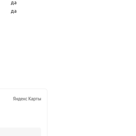
да
да