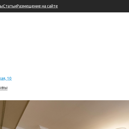
ры
Статьи
Размещение на сайте
кая, 10
зывы