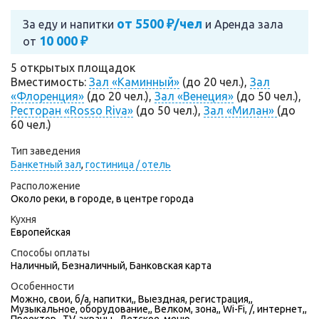
от 5500 ₽/чел
За еду и напитки
и
Аренда зала
10 000 ₽
от
5 открытых площадок
Вместимость:
Зал «Каминный»
(до 20 чел.),
Зал
«Флоренция»
(до 20 чел.),
Зал «Венеция»
(до 50 чел.),
Ресторан «Rosso Riva»
(до 50 чел.),
Зал «Милан»
(до
60 чел.)
Тип заведения
Банкетный зал
,
гостиница / отель
Расположение
Около реки, в городе, в центре города
Кухня
Европейская
Способы оплаты
Наличный, Безналичный, Банковская карта
Особенности
Можно, свои, б/а, напитки,, Выездная, регистрация,,
Музыкальное, оборудование,, Велком, зона,, Wi-Fi, /, интернет,,