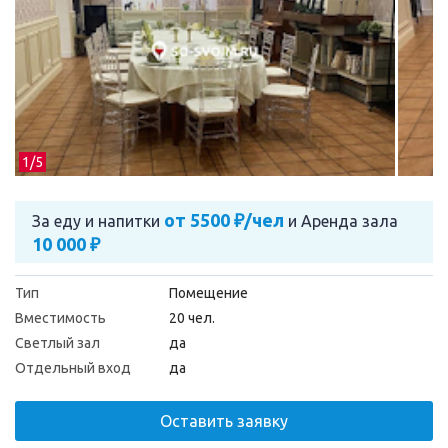
1/
5
от 5500 ₽/чел
За еду и напитки
и
Аренда зала
10 000 ₽
Тип
Помещение
Вместимость
20 чел.
Светлый зал
да
Отдельный вход
да
Оставить заявку