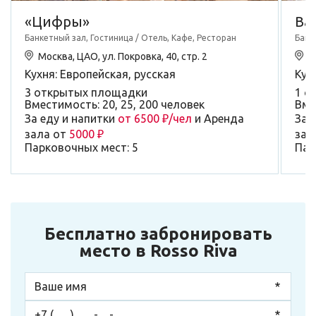
«Цифры»
Ва
Банкетный зал, Гостиница / Отель, Кафе, Ресторан
Банк
Москва, ЦАО, ул. Покровка, 40, стр. 2
М
Кухня: Европейская, русская
Кух
3 открытых площадки
1 о
Вместимость: 20, 25, 200 человек
Вме
За еду и напитки
от 6500 ₽/чел
и Аренда
За 
зала от
5000 ₽
зал
Парковочных мест: 5
Пар
Бесплатно забронировать
место в Rosso Riva