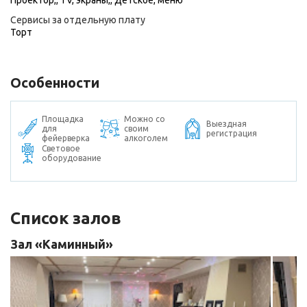
Проектор,, TV, экраны,, Детское, меню
Сервисы за отдельную плату
Торт
Особенности
Площадка
Можно со
Выездная
для
своим
регистрация
фейерверка
алкоголем
Световое
оборудование
Список залов
Зал «Каминный»