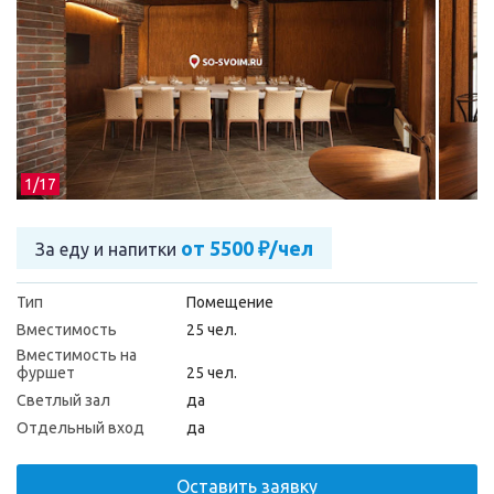
1/
17
от 5500 ₽/чел
За еду и напитки
Тип
Помещение
Вместимость
25 чел.
Вместимость на
фуршет
25 чел.
Светлый зал
да
Отдельный вход
да
Оставить заявку