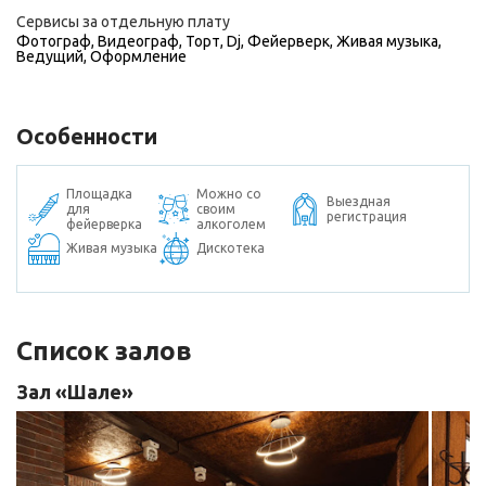
Сервисы за отдельную плату
Фотограф
,
Видеограф
,
Торт
,
Dj
,
Фейерверк
,
Живая музыка
,
Ведущий
,
Оформление
Особенности
Площадка
Можно со
Выездная
для
своим
регистрация
фейерверка
алкоголем
Живая музыка
Дискотека
Список залов
Зал «Шале»