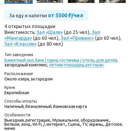
от 5500 ₽/чел
За еду и напитки
4 открытых площадки
Вместимость:
Зал «Шале»
(до 25 чел.),
Зал
«Мансарда»
(до 60 чел.),
Зал «Прованс»
(до 60 чел.),
Зал «Классик»
(до 80 чел.)
Тип заведения
Банкетный зал
,
баня / сауна
,
гостиница / отель
,
для детей
,
загородный комплекс,
летняя площадка
,
ресторан
Расположение
Около озера, за городом
Кухня
Европейская
Способы оплаты
Наличный, Безналичный, Банковская карта
Особенности
Выездная, регистрация,, Музыкальное, оборудование,,
Велком, зона,, Wi-Fi, /, интернет,, Сцена,, TV, экраны,, Детское,
меню