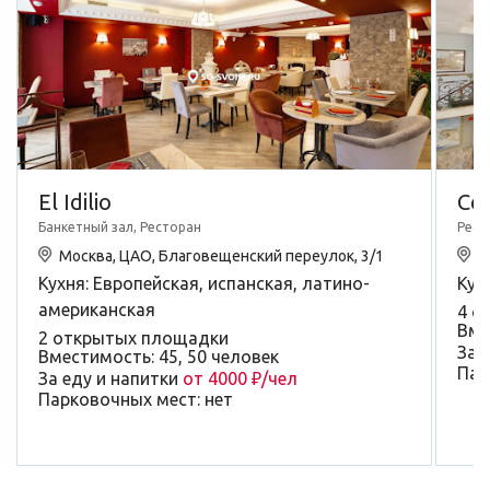
El Idilio
Се
Банкетный зал, Ресторан
Рест
Москва, ЦАО, Благовещенский переулок, 3/1
М
Кухня: Европейская, испанская, латино-
Кух
американская
4 о
Вме
2 открытых площадки
За 
Вместимость: 45, 50 человек
Пар
За еду и напитки
от 4000 ₽/чел
Парковочных мест: нет