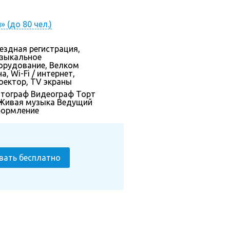
 (до 80 чел.)
ездная регистрация,
зыкальное
орудование, Велком
а, Wi-Fi / интернет,
оектор, TV экраны
тограф
Видеограф
Торт
Живая музыка
Ведущий
ормление
вать бесплатно