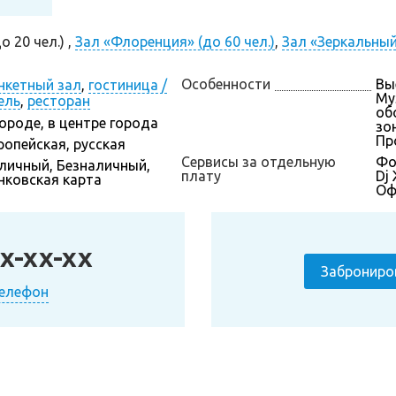
 20 чел.) ,
Зал «Флоренция» (до 60 чел.)
,
Зал «Зеркальный»
Особенности
Вы
нкетный зал
,
гостиница /
Му
ель
,
ресторан
об
городе, в центре города
зон
Пр
ропейская, русская
Сервисы за отдельную
Фо
личный, Безналичный,
плату
Dj
нковская карта
Оф
x-xx-xx
Заброниро
телефон