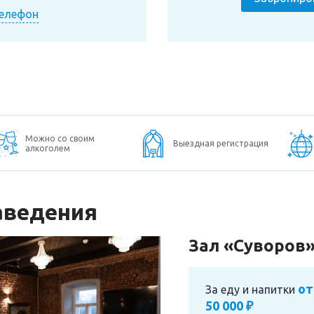
телефон
Можно со своим
Выездная регистрация
алкоголем
аведения
Зал «Суворов
от
За еду и напитки
50 000 ₽