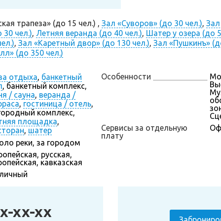
ая трапеза» (до 15 чел.) ,
Зал «Суворов» (до 30 чел.)
,
Зал
 30 чел.)
,
Летняя веранда (до 40 чел.)
,
Шатер у озера (до 5
ел.)
,
Зал «Каретный двор» (до 130 чел.)
,
Зал «Пушкинъ» (до
л» (до 350 чел.)
Особенности
Мо
за отдыха
,
банкетный
Вы
л
,
банкетный комплекс,
Му
ня / сауна
,
веранда /
об
рраса
,
гостиница / отель
,
зон
городный комплекс,
Сц
тняя площадка
,
Сервисы за отдельную
Оф
сторан
,
шатер
плату
оло реки, за городом
ропейская, русская,
ропейская, кавказская
личный
x-xx-xx
Заброниро