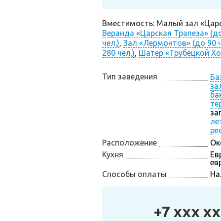
Вместимость: Малый зал «Царск
Веранда «Царская Трапеза» (до
чел.)
,
Зал «Лермонтов» (до 90 ч
280 чел.)
,
Шатер «Трубецкой Хол
Тип заведения
Ба
за
ба
те
за
ле
ре
Расположение
Ок
Кухня
Ев
ев
Способы оплаты
На
+7 xxx xx