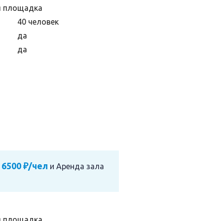
я площадка
40 человек
да
да
 6500 ₽/чел
и
Аренда зала
я площадка