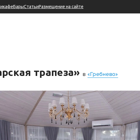
тикафе
Бары
Статьи
Размещение на сайте
арская трапеза»
в
«Гребнево»