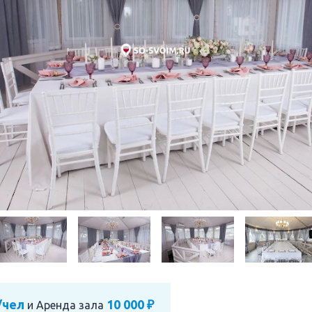
/чел
10 000 ₽
и
Аренда зала