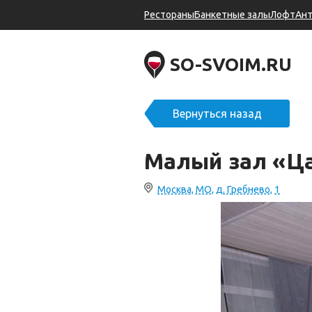
Рестораны
Банкетные залы
Лофт
Ан
SO-SVOIM.RU
Вернуться назад
Малый зал «Ц
Москва, МО, д. Гребнево, 1