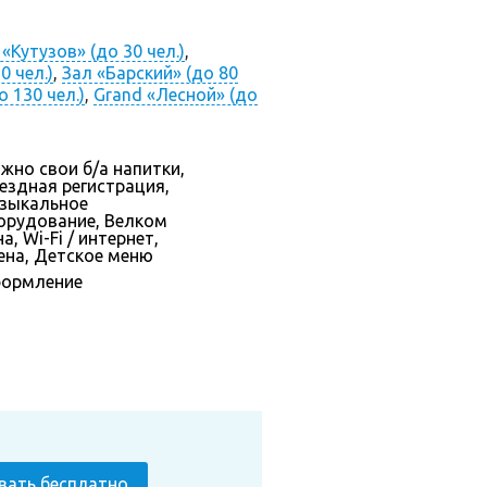
 «Кутузов» (до 30 чел.)
,
0 чел.)
,
Зал «Барский» (до 80
 130 чел.)
,
Grand «Лесной» (до
жно свои б/а напитки,
ездная регистрация,
зыкальное
орудование, Велком
а, Wi-Fi / интернет,
ена, Детское меню
ормление
вать бесплатно