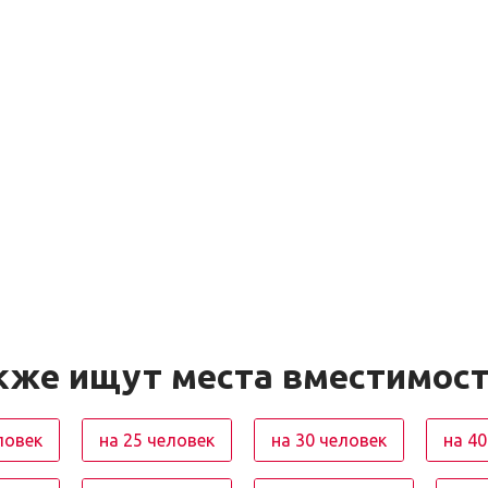
кже ищут места вместимос
ловек
на 25 человек
на 30 человек
на 40