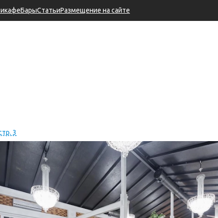
тикафе
Бары
Статьи
Размещение на сайте
стр. 3