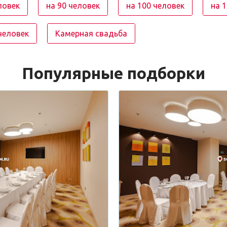
ловек
на 90 человек
на 100 человек
на 
человек
Камерная свадьба
Популярные подборки