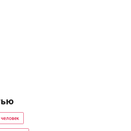
тью
 человек