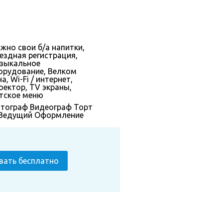
жно свои б/а напитки,
ездная регистрация,
зыкальное
орудование, Велком
а, Wi-Fi / интернет,
оектор, TV экраны,
тское меню
тограф
Видеограф
Торт
Ведущий
Оформление
вать бесплатно