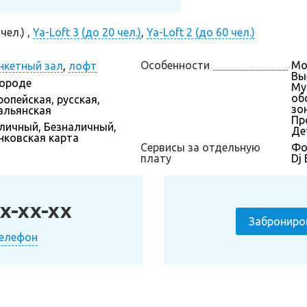
чел.) ,
Ya-Loft 3 (до 20 чел.)
,
Ya-Loft 2 (до 60 чел.)
Особенности
Мо
нкетный зал
,
лофт
Вы
городе
Му
об
ропейская, русская,
зон
альянская
Пр
личный, Безналичный,
Де
нковская карта
Сервисы за отдельную
Фо
плату
Dj
x-xx-xx
Заброниро
телефон