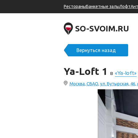
Рестораны
Банкетные залы
Лофт
Ан
SO-SVOIM.RU
Вернуться назад
Ya-Loft 1
в
«Ya-loft»
Москва, СВАО, ул. Бутырская, 46, 