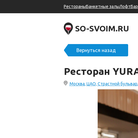
Рестораны
Банкетные залы
Лофт
Ба
SO-SVOIM.RU
Вернуться назад
Ресторан YUR
Москва, ЦАО, Страстной бульвар,