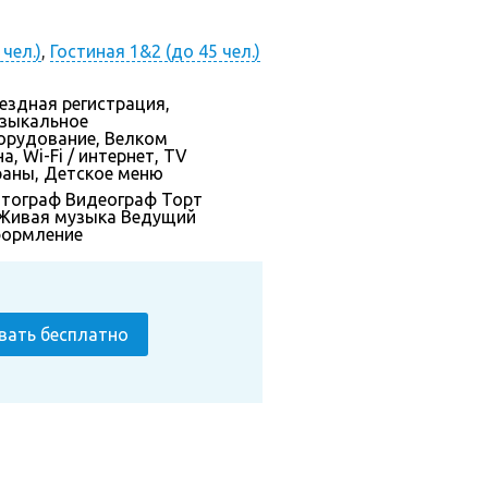
чел.)
,
Гостиная 1&2 (до 45 чел.)
ездная регистрация,
зыкальное
орудование, Велком
а, Wi-Fi / интернет, TV
раны, Детское меню
тограф
Видеограф
Торт
Живая музыка
Ведущий
ормление
вать бесплатно