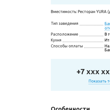
Вместимость: Ресторан YURA (д
Тип заведения
Ба
от
Расположение
В 
Кухня
Ит
Способы оплаты
На
Ба
+7 xxx xx
Показать 
Особенности