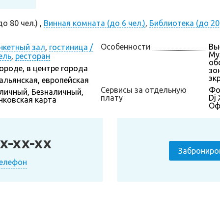
о 80 чел.) ,
Винная комната (до 6 чел.)
,
Библиотека (до 20 
Особенности
Вы
нкетный зал
,
гостиница /
Му
ель
,
ресторан
об
городе, в центре города
зон
эк
альянская, европейская
Сервисы за отдельную
Фо
личный, Безналичный,
плату
Dj
нковская карта
Оф
x-xx-xx
Заброниро
телефон