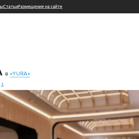
ры
Статьи
Размещение на сайте
A
в
«YURA»
 2