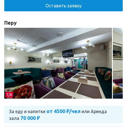
Оставить заявку
Перу
1/
6
от 4500 ₽/чел
За еду и напитки
или
Аренда
70 000 ₽
зала