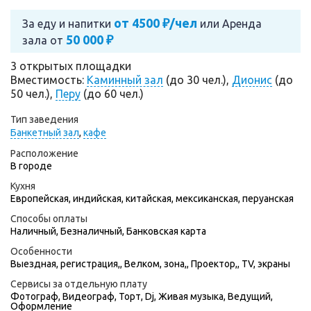
от 4500 ₽/чел
За еду и напитки
или
Аренда
50 000 ₽
зала от
3 открытых площадки
Вместимость:
Каминный зал
(до 30 чел.),
Дионис
(до
50 чел.),
Перу
(до 60 чел.)
Тип заведения
Банкетный зал
,
кафе
Расположение
В городе
Кухня
Европейская, индийская, китайская, мексиканская, перуанская
Способы оплаты
Наличный, Безналичный, Банковская карта
Особенности
Выездная, регистрация,, Велком, зона,, Проектор,, TV, экраны
Сервисы за отдельную плату
Фотограф
,
Видеограф
,
Торт
,
Dj
,
Живая музыка
,
Ведущий
,
Оформление