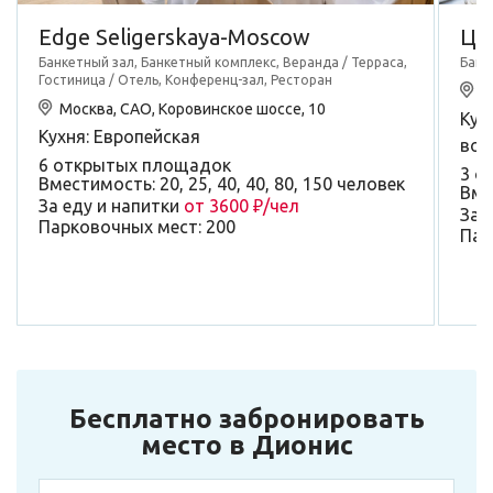
Edge Seligerskaya-Moscow
Ца
Банкетный зал, Банкетный комплекс, Веранда / Терраса,
Банк
Гостиница / Отель, Конференц-зал, Ресторан
М
Москва, САО, Коровинское шоссе, 10
Кух
Кухня: Европейская
вос
6 открытых площадок
3 о
Вместимость: 20, 25, 40, 40, 80, 150 человек
Вме
За еду и напитки
от 3600 ₽/чел
За 
Парковочных мест: 200
Пар
Бесплатно забронировать
место в Дионис