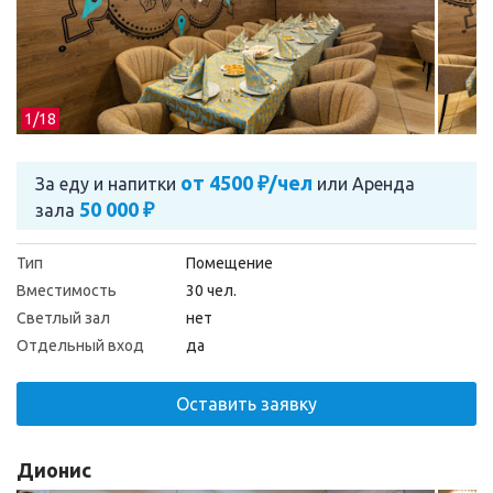
1/
18
от 4500 ₽/чел
За еду и напитки
или
Аренда
50 000 ₽
зала
Тип
Помещение
Вместимость
30 чел.
Светлый зал
нет
Отдельный вход
да
Оставить заявку
Дионис