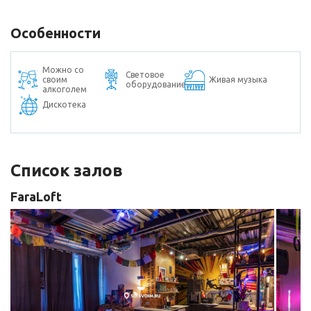
Особенности
Можно со
Световое
своим
Живая музыка
оборудование
алкоголем
Дискотека
Список залов
FaraLoft