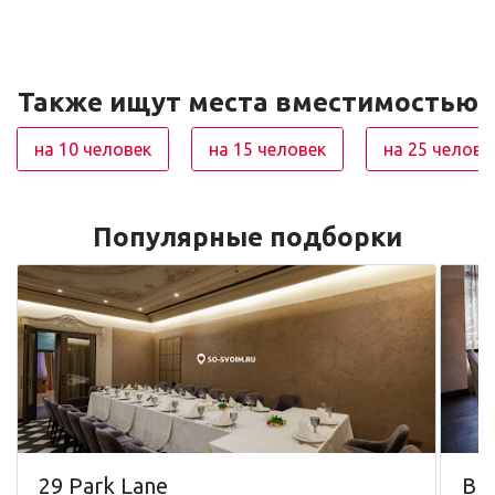
Также ищут места вместимостью
на 10 человек
на 15 человек
на 25 челове
Популярные подборки
29 Park Lane
Вр