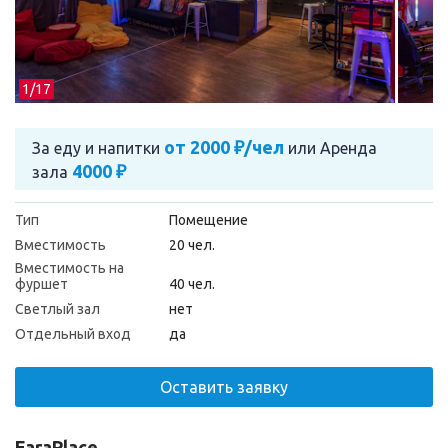
1/
17
от 2000 ₽/чел
За еду и напитки
или
Аренда
4000 ₽
зала
Тип
Помещение
Вместимость
20 чел.
Вместимость на
фуршет
40 чел.
Светлый зал
нет
Отдельный вход
да
Оставить заявку
FaraPlace