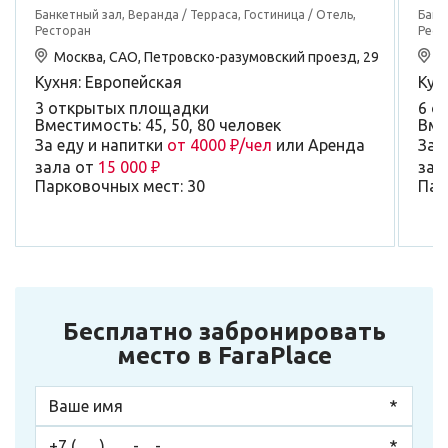
Банкетный зал, Веранда / Терраса, Гостиница / Отель,
Банк
Ресторан
Рест
Москва, САО, Петровско-разумовский проезд, 29
М
Кухня: Европейская
Кух
3 открытых площадки
6 о
Вместимость: 45, 50, 80 человек
Вме
За еду и напитки
от 4000 ₽/чел
или Аренда
За 
зала от
15 000 ₽
зал
Парковочных мест: 30
Пар
Бесплатно забронировать
место в FaraPlace