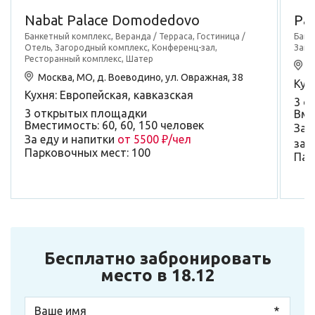
Nabat Palace Domodedovo
Ра
Банкетный комплекс, Веранда / Терраса, Гостиница /
Банк
Отель, Загородный комплекс, Конференц-зал,
Заго
Ресторанный комплекс, Шатер
М
Москва, МО, д. Воеводино, ул. Овражная, 38
Кух
Кухня: Европейская, кавказская
3 о
3 открытых площадки
Вме
Вместимость: 60, 60, 150 человек
За 
За еду и напитки
от 5500 ₽/чел
зал
Парковочных мест: 100
Пар
Бесплатно забронировать
место в 18.12