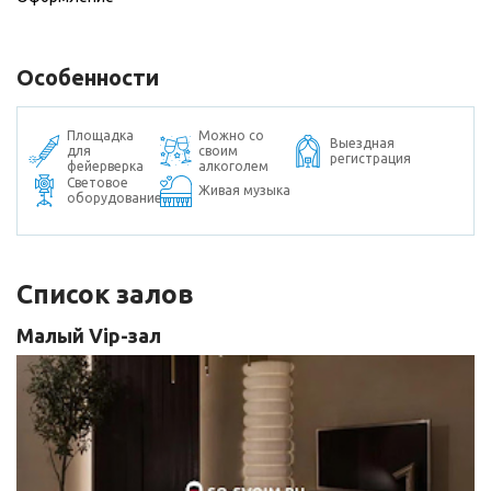
Особенности
Площадка
Можно со
Выездная
для
своим
регистрация
фейерверка
алкоголем
Световое
Живая музыка
оборудование
Список залов
Малый Vip-зал