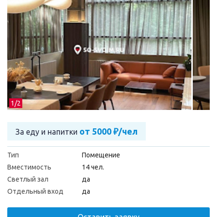
1/
2
от 5000 ₽/чел
За еду и напитки
Тип
Помещение
Вместимость
14 чел.
Светлый зал
да
Отдельный вход
да