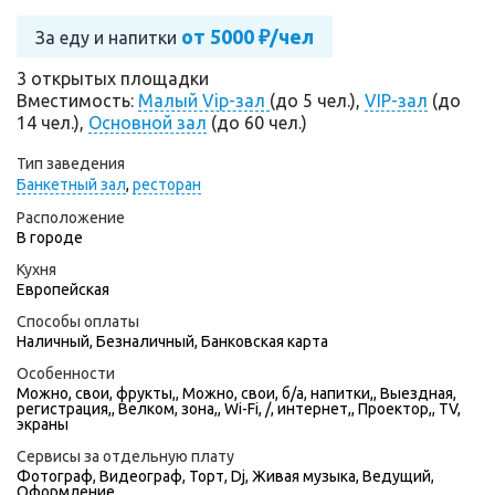
от 5000 ₽/чел
За еду и напитки
3 открытых площадки
Вместимость:
Малый Vip-зал
(до 5 чел.),
VIP-зал
(до
14 чел.),
Основной зал
(до 60 чел.)
Тип заведения
Банкетный зал
,
ресторан
Расположение
В городе
Кухня
Европейская
Способы оплаты
Наличный, Безналичный, Банковская карта
Особенности
Можно, свои, фрукты,, Можно, свои, б/а, напитки,, Выездная,
регистрация,, Велком, зона,, Wi-Fi, /, интернет,, Проектор,, TV,
экраны
Сервисы за отдельную плату
Фотограф
,
Видеограф
,
Торт
,
Dj
,
Живая музыка
,
Ведущий
,
Оформление