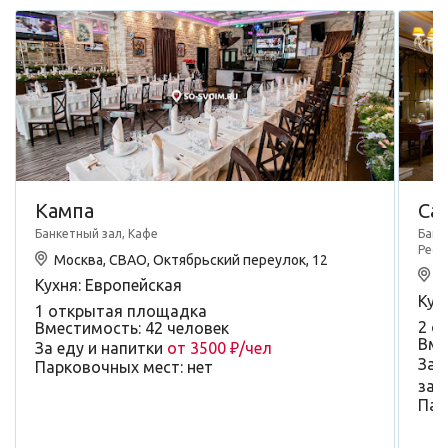
Кампа
Са
Банкетный зал, Кафе
Банк
Рест
Москва, СВАО, Октябрьский переулок, 12
М
Кухня: Европейская
Кух
1 открытая площадка
2 о
Вместимость: 42 человек
Вме
За еду и напитки
от 3500 ₽/чел
За 
Парковочных мест: нет
зал
Пар