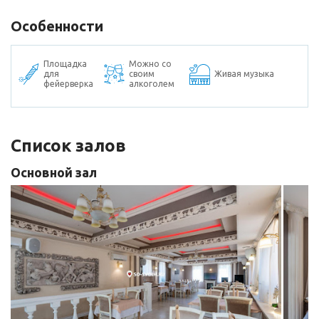
Особенности
Площадка
Можно со
для
своим
Живая музыка
фейерверка
алкоголем
Список залов
Основной зал