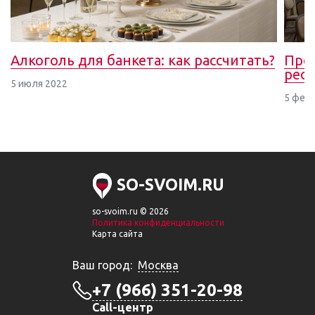
Алкоголь для банкета: как рассчитать?
Проб
рест
5 июля 2022
5 фев
SO-SVOIM.RU
so-svoim.ru © 2026
Политика конфиденциальности
Карта сайта
Ваш город:
Москва
+7 (966) 351-20-98
Call-центр