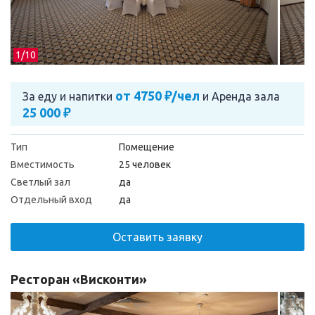
1/
10
от 4750 ₽/чел
За еду и напитки
и
Аренда зала
25 000 ₽
Тип
Помещение
Вместимость
25 человек
Светлый зал
да
Отдельный вход
да
Оставить заявку
Ресторан «Висконти»