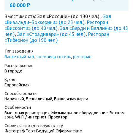
60 000 ₽
Вместимость: Зал «Россини» (до 130 чел.) ,
Зал
«Вивальди–Боккерини» (до 25 чел.)
,
Ресторан
«Висконти» (до 40 чел.)
,
Зал «Верди и Беллини» (до 45
чел.)
,
Зал «Страдивари» (до 45 чел.)
,
Ресторан
«Тиберио» (до 190 чел.)
Тип заведения
Банкетный зал
,
гостиница / отель
,
ресторан
Расположение
В городе
Кухня
Европейская
Способы оплаты
Наличный, Безналичный, Банковская карта
Особенности
Выездная регистрация, Музыкальное оборудование, Велком
зона, Wi-Fi / интернет, Проектор
Сервисы за отдельную плату
Фотограф
Торт
Ведущий
Оформление