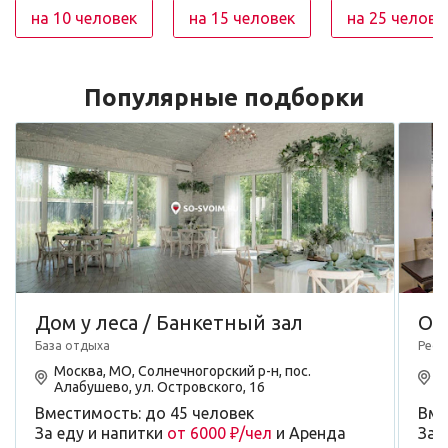
на 10 человек
на 15 человек
на 25 челове
Популярные подборки
Дом у леса / Банкетный зал
Oli
База отдыха
Рест
Москва, МО, Солнечногорский р-н, пос.
М
Алабушево, ул. Островского, 16
с
Вместимость: до 45 человек
Вме
За еду и напитки
от 6000 ₽/чел
и Аренда
За 