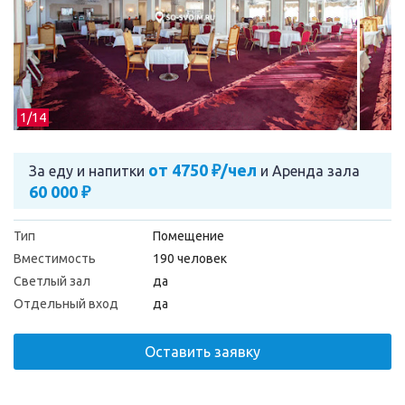
1/
14
от 4750 ₽/чел
За еду и напитки
и
Аренда зала
60 000 ₽
Тип
Помещение
Вместимость
190 человек
Светлый зал
да
Отдельный вход
да
Оставить заявку