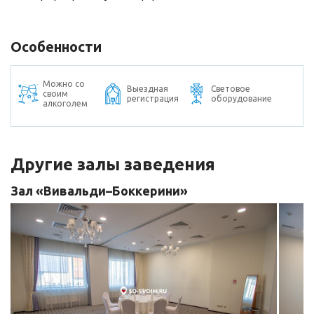
Особенности
Можно со
Выездная
Световое
своим
регистрация
оборудование
алкоголем
Другие залы заведения
Зал «Вивальди–Боккерини»