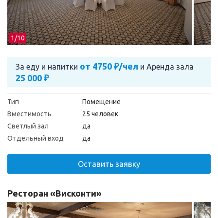
1/
10
от 4750 ₽/чел
За еду и напитки
и
Аренда зала
25 000 ₽
Тип
Помещение
Вместимость
25 человек
Светлый зал
да
Отдельный вход
да
Оставить заявку
Ресторан «Висконти»