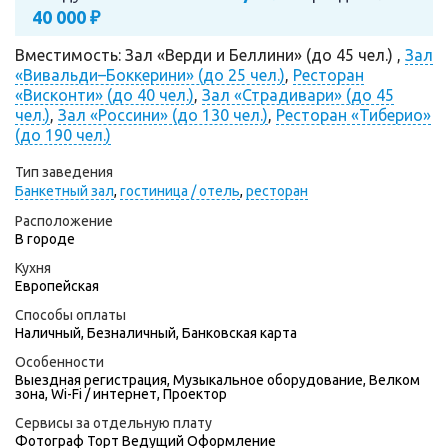
40 000 ₽
Вместимость: Зал «Верди и Беллини» (до 45 чел.) ,
Зал
«Вивальди–Боккерини» (до 25 чел.)
,
Ресторан
«Висконти» (до 40 чел.)
,
Зал «Страдивари» (до 45
чел.)
,
Зал «Россини» (до 130 чел.)
,
Ресторан «Тиберио»
(до 190 чел.)
Тип заведения
Банкетный зал
,
гостиница / отель
,
ресторан
Расположение
В городе
Кухня
Европейская
Способы оплаты
Наличный, Безналичный, Банковская карта
Особенности
Выездная регистрация, Музыкальное оборудование, Велком
зона, Wi-Fi / интернет, Проектор
Сервисы за отдельную плату
Фотограф
Торт
Ведущий
Оформление