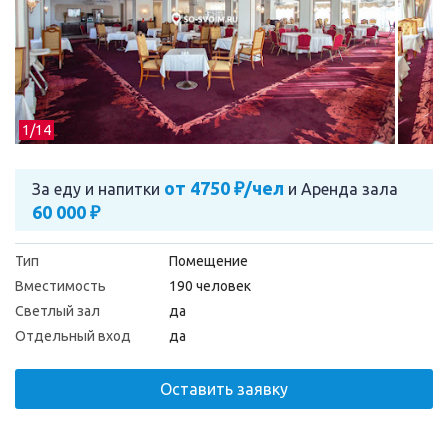
1/
14
от 4750 ₽/чел
За еду и напитки
и
Аренда зала
60 000 ₽
Тип
Помещение
Вместимость
190 человек
Светлый зал
да
Отдельный вход
да
Оставить заявку