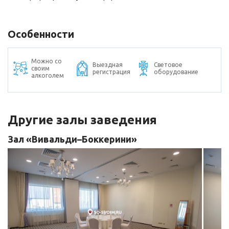
Особенности
Можно со
Выездная
Световое
своим
регистрация
оборудование
алкоголем
Другие залы заведения
Зал «Вивальди–Боккерини»