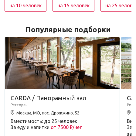
на 10 человек
на 15 человек
на 25 челове
Популярные подборки
GARDA / Панорамный зал
GA
Ресторан
Рест
Москва, МО, пос. Дрожжино, 52
М
Вместимость: до 25 человек
Вме
За еду и напитки
от 7500 ₽/чел
За 
зал