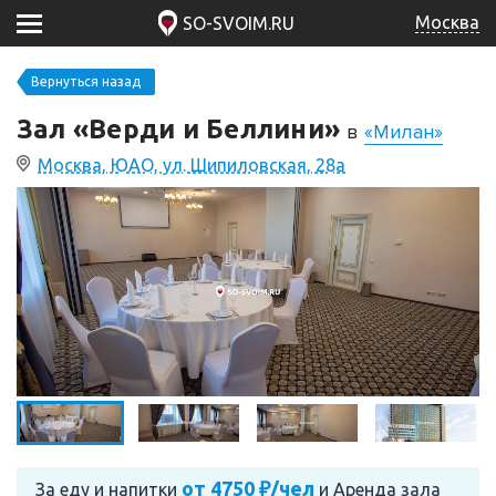
Москва
SO-SVOIM.RU
Вернуться назад
Зал «Верди и Беллини»
в
«Милан»
Москва, ЮАО, ул. Шипиловская, 28а
от 4750 ₽/чел
За еду и напитки
и
Аренда зала