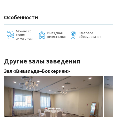
Особенности
Можно со
Выездная
Световое
своим
регистрация
оборудование
алкоголем
Другие залы заведения
Зал «Вивальди–Боккерини»