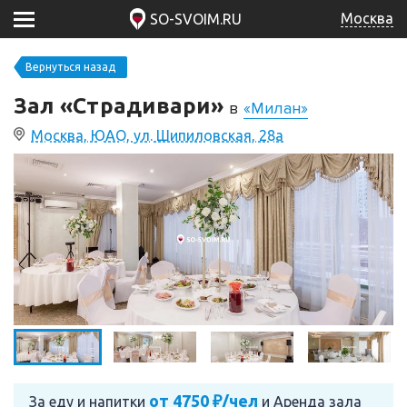
Москва
SO-SVOIM.RU
Вернуться назад
Зал «Страдивари»
в
«Милан»
Москва, ЮАО, ул. Шипиловская, 28а
от 4750 ₽/чел
За еду и напитки
и
Аренда зала