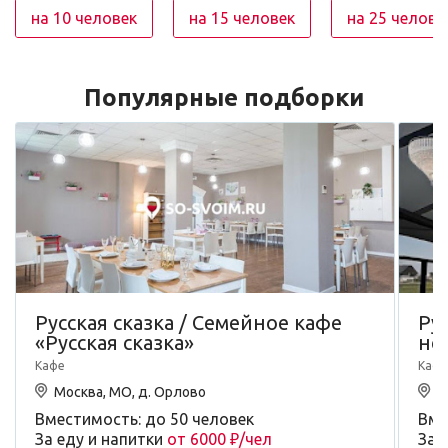
на 10 человек
на 15 человек
на 25 челове
Популярные подборки
Русская сказка / Семейное кафе
Ру
«Русская сказка»
не
Кафе
Кафе
Москва, МО, д. Орлово
М
Вместимость: до 50 человек
Вме
За еду и напитки
от 6000 ₽/чел
За 