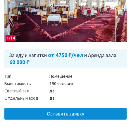
1/
14
от 4750 ₽/чел
За еду и напитки
и
Аренда зала
60 000 ₽
Тип
Помещение
Вместимость
190 человек
Светлый зал
да
Отдельный вход
да
Оставить заявку