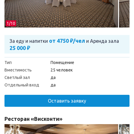
1/
10
от 4750 ₽/чел
За еду и напитки
и
Аренда зала
25 000 ₽
Тип
Помещение
Вместимость
25 человек
Светлый зал
да
Отдельный вход
да
Оставить заявку
Ресторан «Висконти»