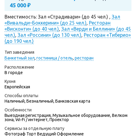
45 000 ₽
Вместимость: Зал «Страдивари» (до 45 чел.) ,
Зал
«Вивальди–Боккерини» (до 25 чел.)
,
Ресторан
«Висконти» (до 40 чел.)
,
Зал «Верди и Беллини» (до 45
чел.)
,
Зал «Россини» (до 130 чел.)
,
Ресторан «Тиберио»
(до 190 чел.)
Тип заведения
Банкетный зал
,
гостиница / отель
,
ресторан
Расположение
В городе
Кухня
Европейская
Способы оплаты
Наличный, Безналичный, Банковская карта
Особенности
Выездная регистрация, Музыкальное оборудование, Велком
зона, Wi-Fi / интернет, Проектор
Сервисы за отдельную плату
Фотограф
Торт
Ведущий
Оформление